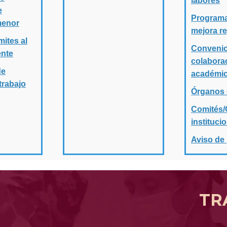
labores
e
Programa
menor
mejora re
mites al
Convenio
ente
colabora
de
académi
trabajo
Órganos 
Comités/
instituci
Aviso de
TR