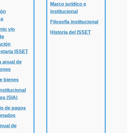
Marco jurídico e
ión
institucional
ca
Filosofía institucional
nto y/o
Historia del ISSET
de
ación
staria ISSET
 anual de
iones
e bienes
nstitucional
os (SIA)
io de pagos
onados
anual de