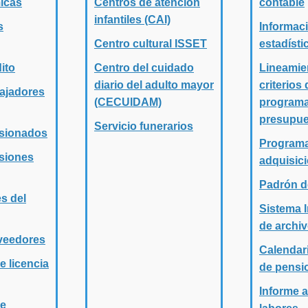
icas
Centros de atención
contable
infantiles (CAI)
s
Informac
Centro cultural ISSET
estadísti
ito
Centro del cuidado
Lineamie
diario del adulto mayor
criterios 
bajadores
(CECUIDAM)
program
presupue
Servicio funerarios
nsionados
Programa
nsiones
adquisic
Padrón d
es del
Sistema I
de archiv
oveedores
Calendar
e licencia
de pensi
Informe 
de