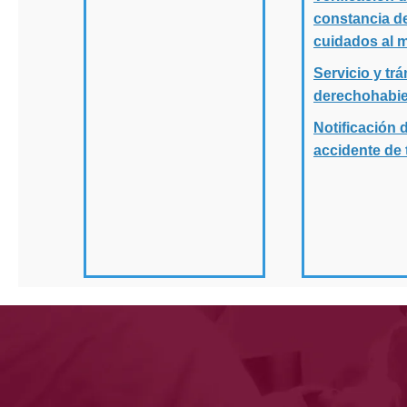
constancia d
cuidados al 
Servicio y trá
derechohabi
Notificación 
accidente de 