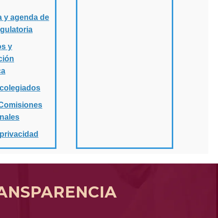
 y agenda de
gulatoria
s y
ción
ca
colegiados
Comisiones
onales
 privacidad
ANSPARENCIA